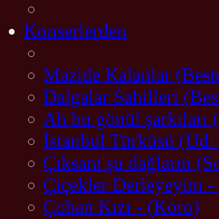
Konserlerden
Mazide Kalanlar (Best
Dalgalar Sahilleri (Be
Ah bu gönül şarkıları
İstanbul Türküsü (Ud:
Çıksam şu dağların (So
Çiçekler Derleyeyim -
Çoban Kızı - (Koro)